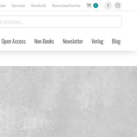
ote
Service
Kontakt
Benutzerkonto
0
Facebook
Instagra
page
page
opens
opens
in
in
Open Access
Non-Books
Newsletter
Verlag
Blog
new
new
window
window