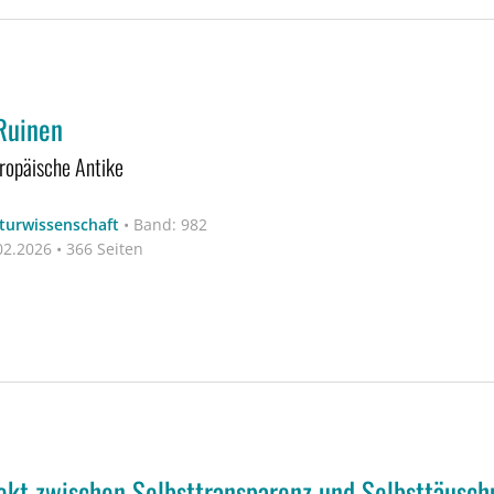
Ruinen
ropäische Antike
aturwissenschaft
•
Band: 982
2.2026 • 366 Seiten
kt zwischen Selbsttransparenz und Selbsttäusch