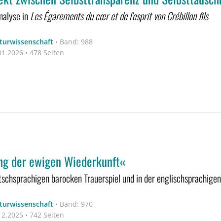
nalyse in
Les Égarements du cœr et de l'esprit von Crébillon fils
aturwissenschaft
•
Band: 988
1.2026 • 478 Seiten
ng der ewigen Wiederkunft«
tschsprachigen barocken Trauerspiel und in der englischsprachige
aturwissenschaft
•
Band: 970
2.2025 • 742 Seiten