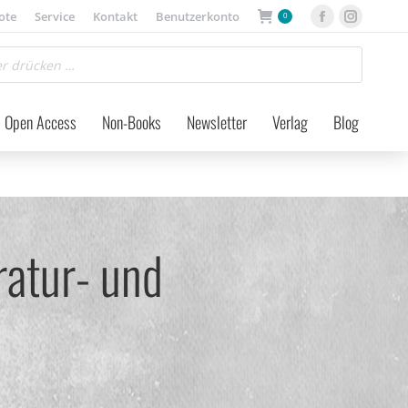
ote
Service
Kontakt
Benutzerkonto
0
Facebook
Instagra
page
page
opens
opens
in
in
Open Access
Non-Books
Newsletter
Verlag
Blog
new
new
window
window
ratur- und