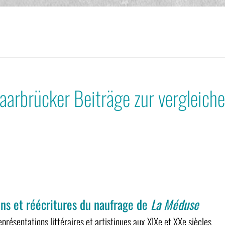
aarbrücker Beiträge zur vergleiche
ions et réécritures du naufrage de
La Méduse
présentations littéraires et artistiques aux XIXe et XXe siècles