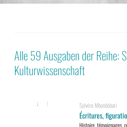
Alle 59 Ausgaben der Reihe: S
Kulturwissenschaft
Sylvère Mbondobari
Écritures, figurat
Histoire, témoignages, re