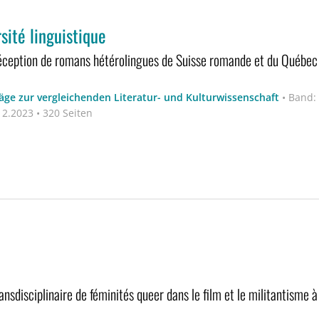
sité linguistique
réception de romans hétérolingues de Suisse romande et du Québec
äge zur vergleichenden Literatur- und Kulturwissenschaft
•
Band:
2.2023 • 320 Seiten
nsdisciplinaire de féminités queer dans le film et le militantisme à