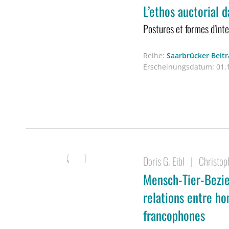
L’ethos auctorial 
Postures et formes d'int
Reihe:
Saarbrücker Beitr
Erscheinungsdatum:
01.1
Doris G. Eibl
|
Christop
Mensch-Tier-Bezie
relations entre ho
francophones