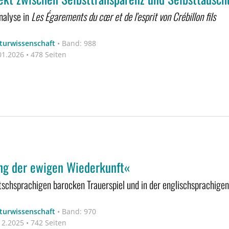
nalyse in
Les Égarements du cœr et de l'esprit von Crébillon fils
aturwissenschaft
•
Band: 988
1.2026 • 478 Seiten
ng der ewigen Wiederkunft«
tschsprachigen barocken Trauerspiel und in der englischsprachige
aturwissenschaft
•
Band: 970
2.2025 • 742 Seiten