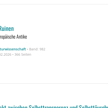
Ruinen
ropäische Antike
aturwissenschaft
•
Band: 982
2.2026 • 366 Seiten
kt zwischen Selbsttransparenz und Selbsttäusch