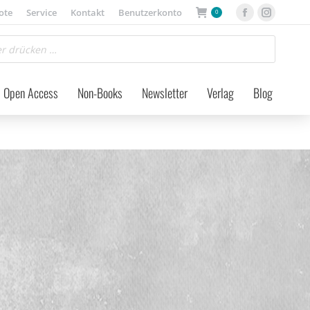
ote
Service
Kontakt
Benutzerkonto
0
Facebook
Instagra
page
page
opens
opens
in
in
Open Access
Non-Books
Newsletter
Verlag
Blog
new
new
window
window