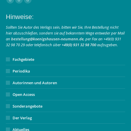
Facebook
Instagram
E-
page
page
Mail
Hinweise:
opens
opens
page
in
in
opens
Sollten Sie Autor des Verlags sein, bitten wir Sie, Ihre Bestellung nicht
hier abzuschließen, sondern sie auf bekanntem Wege entweder per Mail
new
new
in
an
bestellung@koenigshausen-neumann.de
, per Fax an +49(0) 931
window
window
new
32 98 70 29 oder telefonisch über
+49(0) 931 32 98 700
aufzugeben.
window
Fachgebiete
Periodika
Autorinnen und Autoren
Open Access
Sonderangebote
Der Verlag
Aktuelles