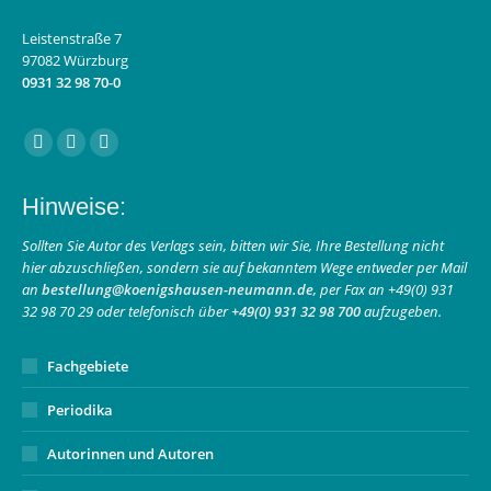
Leistenstraße 7
97082 Würzburg
0931 32 98 70-0
Finden Sie uns auf:
Facebook
Instagram
E-
page
page
Mail
Hinweise:
opens
opens
page
in
in
opens
Sollten Sie Autor des Verlags sein, bitten wir Sie, Ihre Bestellung nicht
hier abzuschließen, sondern sie auf bekanntem Wege entweder per Mail
new
new
in
an
bestellung@koenigshausen-neumann.de
, per Fax an +49(0) 931
window
window
new
32 98 70 29 oder telefonisch über
+49(0) 931 32 98 700
aufzugeben.
window
Fachgebiete
Periodika
Autorinnen und Autoren