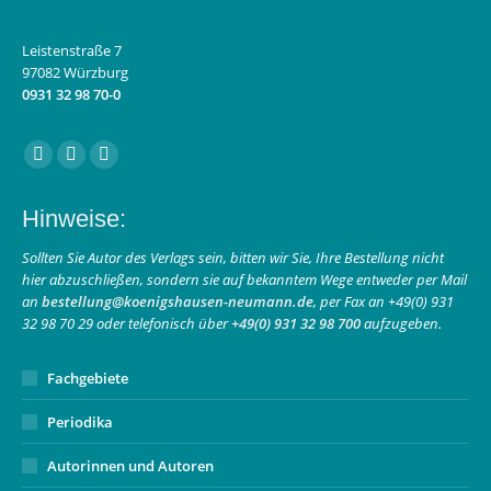
Leistenstraße 7
97082 Würzburg
0931 32 98 70-0
Finden Sie uns auf:
Facebook
Instagram
E-
page
page
Mail
Hinweise:
opens
opens
page
in
in
opens
Sollten Sie Autor des Verlags sein, bitten wir Sie, Ihre Bestellung nicht
hier abzuschließen, sondern sie auf bekanntem Wege entweder per Mail
new
new
in
an
bestellung@koenigshausen-neumann.de
, per Fax an +49(0) 931
window
window
new
32 98 70 29 oder telefonisch über
+49(0) 931 32 98 700
aufzugeben.
window
Fachgebiete
Periodika
Autorinnen und Autoren