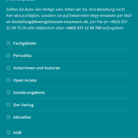
in
in
opens
Sollten Sie Autor des Verlags sein, bitten wir Sie, Ihre Bestellung nicht
hier abzuschließen, sondern sie auf bekanntem Wege entweder per Mail
new
new
in
an
bestellung@koenigshausen-neumann.de
, per Fax an +49(0) 931
window
window
new
32 98 70 29 oder telefonisch über
+49(0) 931 32 98 700
aufzugeben.
window
Fachgebiete
Periodika
Autorinnen und Autoren
Open Access
Sonderangebote
Der Verlag
Aktuelles
AGB