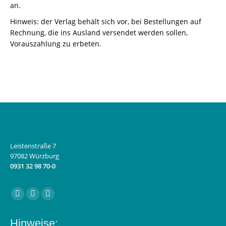
an.
Hinweis: der Verlag behält sich vor, bei Bestellungen auf
Rechnung, die ins Ausland versendet werden sollen,
Vorauszahlung zu erbeten.
Leistenstraße 7
97082 Würzburg
0931 32 98 70-0
Finden Sie uns auf:
Facebook
Instagram
E-
page
page
Mail
Hinweise:
opens
opens
page