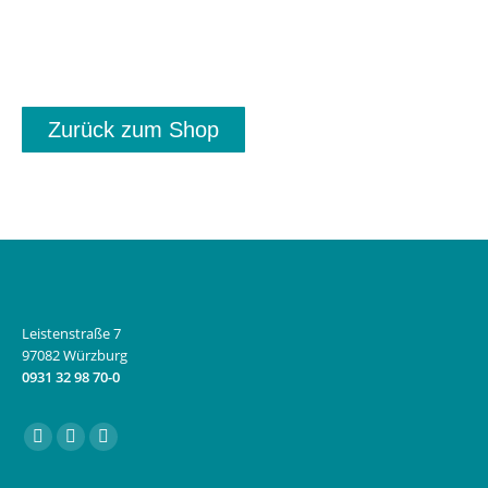
Zurück zum Shop
Leistenstraße 7
97082 Würzburg
0931 32 98 70-0
Finden Sie uns auf:
Facebook
Instagram
E-
page
page
Mail