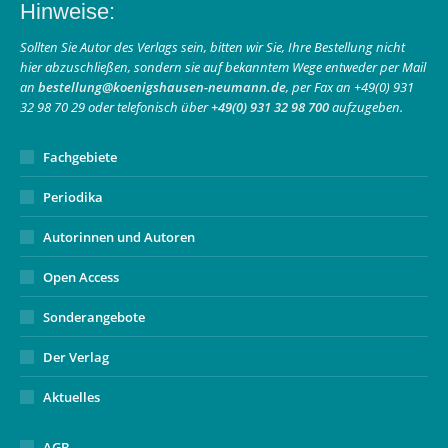
Hinweise:
opens
opens
page
in
in
opens
Sollten Sie Autor des Verlags sein, bitten wir Sie, Ihre Bestellung nicht
hier abzuschließen, sondern sie auf bekanntem Wege entweder per Mail
new
new
in
an
bestellung@koenigshausen-neumann.de
, per Fax an +49(0) 931
window
window
new
32 98 70 29 oder telefonisch über
+49(0) 931 32 98 700
aufzugeben.
window
Fachgebiete
Periodika
Autorinnen und Autoren
Open Access
Sonderangebote
Der Verlag
Aktuelles
AGB