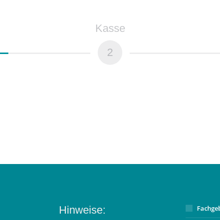
Kasse
2
Hinweise:
Fachge