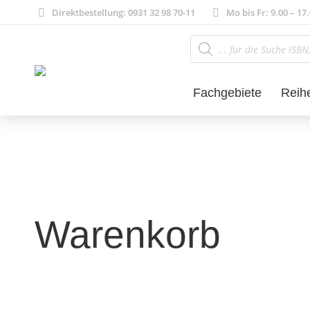
Direktbestellung: 0931 32 98 70-11
Mo bis Fr: 9.00 – 17
Products
search
Fachgebiete
Reih
Warenkorb