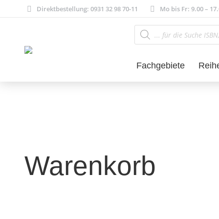
Direktbestellung: 0931 32 98 70-11
Mo bis Fr: 9.00 – 17
Products
search
Fachgebiete
Reih
Warenkorb