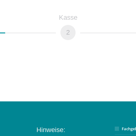
Kasse
2
Hinweise:
Fachge