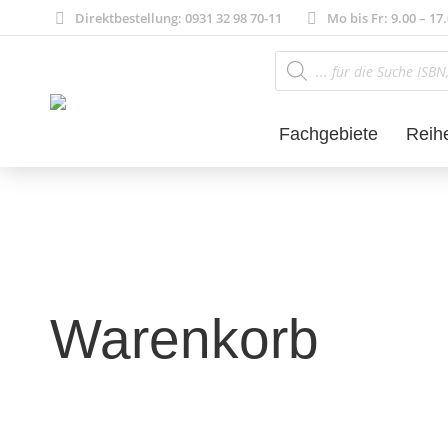
Direktbestellung: 0931 32 98 70-11
Mo bis Fr: 9.00 – 17
Products
search
Fachgebiete
Reih
Warenkorb