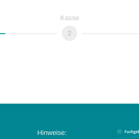
Kasse
2
Hinweise:
Fachge