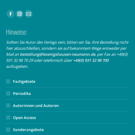
Finden Sie uns auf:
Facebook
Instagram
E-
page
page
Mail
Hinweise:
opens
opens
page
in
in
opens
Sollten Sie Autor des Verlags sein, bitten wir Sie, Ihre Bestellung nicht
hier abzuschließen, sondern sie auf bekanntem Wege entweder per
new
new
in
Mail an
bestellung@koenigshausen-neumann.de
, per Fax an +49(0)
window
window
new
931 32 98 70 29 oder telefonisch über
+49(0) 931 32 98 700
window
aufzugeben.
Fachgebiete
Periodika
Autorinnen und Autoren
Open Access
Sonderangebote