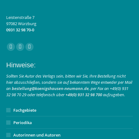
Leistenstraße 7
97082 Würzburg
0931 32 98 70-0
Finden Sie uns auf:
Facebook
Instagram
E-
page
page
Mail
Hinweise:
opens
opens
page
in
in
opens
Sollten Sie Autor des Verlags sein, bitten wir Sie, Ihre Bestellung nicht
hier abzuschließen, sondern sie auf bekanntem Wege entweder per Mail
new
new
in
an
bestellung@koenigshausen-neumann.de
, per Fax an +49(0) 931
window
window
new
32 98 70 29 oder telefonisch über
+49(0) 931 32 98 700
aufzugeben.
window
Fachgebiete
Periodika
Autorinnen und Autoren