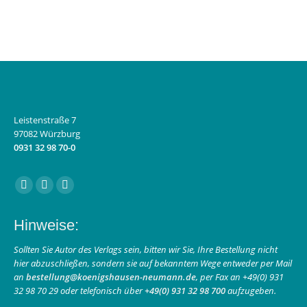
Leistenstraße 7
97082 Würzburg
0931 32 98 70-0
Finden Sie uns auf:
Facebook
Instagram
E-
page
page
Mail
Hinweise:
opens
opens
page
in
in
opens
Sollten Sie Autor des Verlags sein, bitten wir Sie, Ihre Bestellung nicht
hier abzuschließen, sondern sie auf bekanntem Wege entweder per Mail
new
new
in
an
bestellung@koenigshausen-neumann.de
, per Fax an +49(0) 931
window
window
new
32 98 70 29 oder telefonisch über
+49(0) 931 32 98 700
aufzugeben.
window