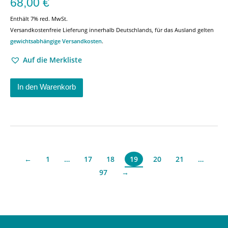
68,00
€
Enthält 7% red. MwSt.
Versandkostenfreie Lieferung innerhalb Deutschlands, für das Ausland gelten
gewichtsabhängige Versandkosten
.
Auf die Merkliste
In den Warenkorb
←
1
…
17
18
20
21
…
19
97
→