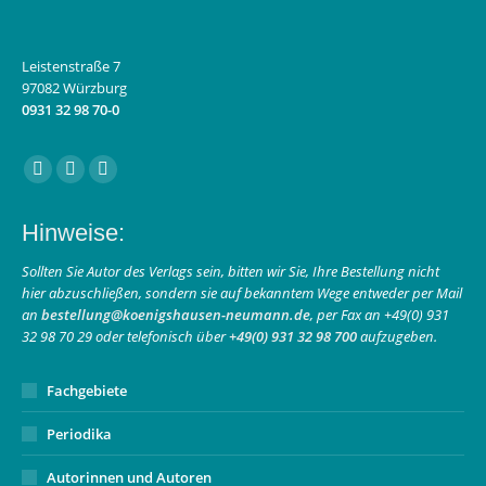
Leistenstraße 7
97082 Würzburg
0931 32 98 70-0
Finden Sie uns auf:
Facebook
Instagram
E-
page
page
Mail
Hinweise:
opens
opens
page
in
in
opens
Sollten Sie Autor des Verlags sein, bitten wir Sie, Ihre Bestellung nicht
hier abzuschließen, sondern sie auf bekanntem Wege entweder per Mail
new
new
in
an
bestellung@koenigshausen-neumann.de
, per Fax an +49(0) 931
window
window
new
32 98 70 29 oder telefonisch über
+49(0) 931 32 98 700
aufzugeben.
window
Fachgebiete
Periodika
Autorinnen und Autoren