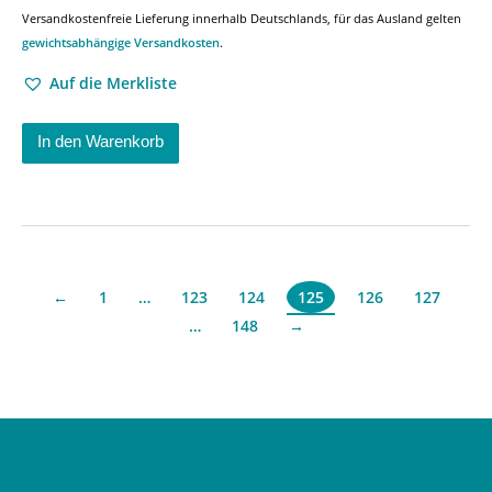
Versandkostenfreie Lieferung innerhalb Deutschlands, für das Ausland gelten
gewichtsabhängige Versandkosten
.
Auf die Merkliste
In den Warenkorb
←
1
…
123
124
126
127
125
…
148
→