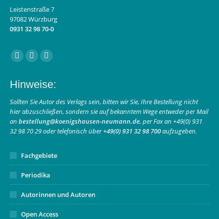
Leistenstraße 7
97082 Würzburg
0931 32 98 70-0
Finden Sie uns auf:
Facebook
Instagram
E-
page
page
Mail
Hinweise:
opens
opens
page
in
in
opens
Sollten Sie Autor des Verlags sein, bitten wir Sie, Ihre Bestellung nicht
hier abzuschließen, sondern sie auf bekanntem Wege entweder per Mail
new
new
in
an
bestellung@koenigshausen-neumann.de
, per Fax an +49(0) 931
window
window
new
32 98 70 29 oder telefonisch über
+49(0) 931 32 98 700
aufzugeben.
window
Fachgebiete
Periodika
Autorinnen und Autoren
Open Access