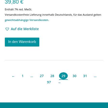
39,80
€
Enthält 7% red. MwSt.
Versandkostenfreie Lieferung innerhalb Deutschlands, für das Ausland gelten
gewichtsabhängige Versandkosten
.
Auf die Merkliste
In den Warenkorb
←
1
…
27
28
30
31
…
29
97
→