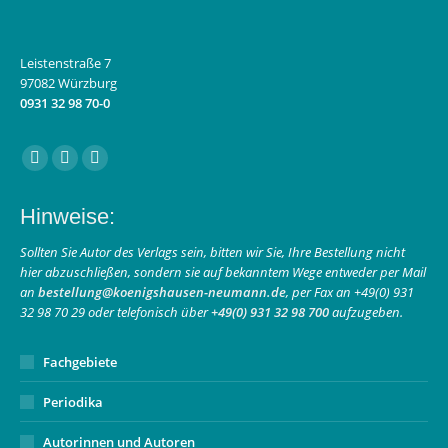
Leistenstraße 7
97082 Würzburg
0931 32 98 70-0
Finden Sie uns auf:
Facebook
Instagram
E-
page
page
Mail
Hinweise:
opens
opens
page
in
in
opens
Sollten Sie Autor des Verlags sein, bitten wir Sie, Ihre Bestellung nicht
hier abzuschließen, sondern sie auf bekanntem Wege entweder per Mail
new
new
in
an
bestellung@koenigshausen-neumann.de
, per Fax an +49(0) 931
window
window
new
32 98 70 29 oder telefonisch über
+49(0) 931 32 98 700
aufzugeben.
window
Fachgebiete
Periodika
Autorinnen und Autoren