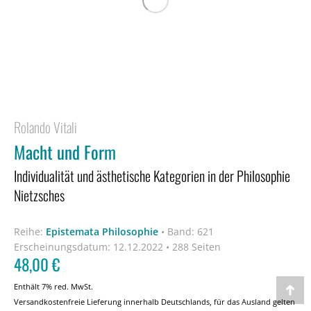
Rolando Vitali
Macht und Form
Individualität und ästhetische Kategorien in der Philosophie
Nietzsches
Reihe:
Epistemata Philosophie
•
Band: 621
Erscheinungsdatum:
12.12.2022 • 288 Seiten
48,00
€
Enthält 7% red. MwSt.
Go
Versandkostenfreie Lieferung innerhalb Deutschlands, für das Ausland gelten