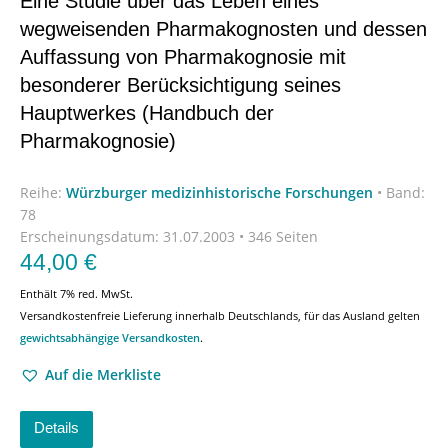
Eine Studie über das Leben eines
wegweisenden Pharmakognosten und dessen
Auffassung von Pharmakognosie mit
besonderer Berücksichtigung seines
Hauptwerkes (Handbuch der
Pharmakognosie)
Reihe:
Würzburger medizinhistorische Forschungen
•
Band:
78
Erscheinungsdatum:
31.07.2003 • 346 Seiten
44,00
€
Enthält 7% red. MwSt.
Versandkostenfreie Lieferung innerhalb Deutschlands, für das Ausland gelten
gewichtsabhängige Versandkosten
.
Auf die Merkliste
Details