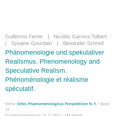
Guillermo Ferrer
|
Nicolás Garrera Tolbert
|
Syvaine Gourdain
|
Alexander Schnell
Phänomenologie und spekulativer
Realismus. Phenomenology and
Speculative Realism.
Phénoménologie et réalisme
spéculatif.
Reihe:
Orbis Phaenomenologicus Perspektiven N. F.
•
Band:
33
Erscheinungsdatum:
23.12.2021 • 248 Seiten