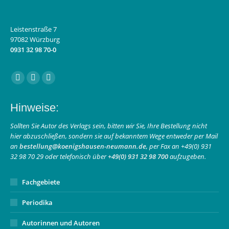
Leistenstraße 7
97082 Würzburg
0931 32 98 70-0
Finden Sie uns auf:
Facebook
Instagram
E-
page
page
Mail
Hinweise:
opens
opens
page
in
in
opens
Sollten Sie Autor des Verlags sein, bitten wir Sie, Ihre Bestellung nicht
hier abzuschließen, sondern sie auf bekanntem Wege entweder per Mail
new
new
in
an
bestellung@koenigshausen-neumann.de
, per Fax an +49(0) 931
window
window
new
32 98 70 29 oder telefonisch über
+49(0) 931 32 98 700
aufzugeben.
window
Fachgebiete
Periodika
Autorinnen und Autoren