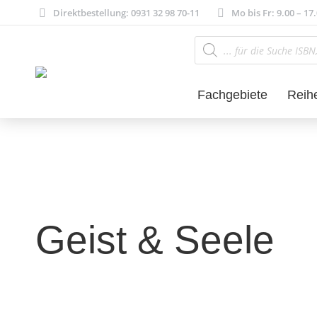
Direktbestellung: 0931 32 98 70-11
Mo bis Fr: 9.00 – 17
Products
search
Fachgebiete
Reih
Geist & Seele