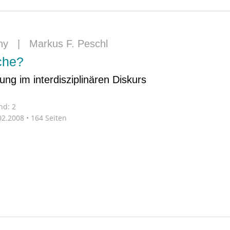
ny
|
Markus F. Peschl
che?
ng im interdisziplinären Diskurs
nd: 2
2.2008 • 164 Seiten