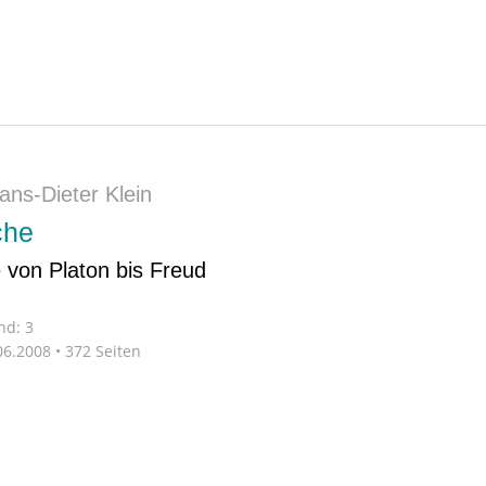
ans-Dieter Klein
che
 von Platon bis Freud
nd: 3
6.2008 • 372 Seiten