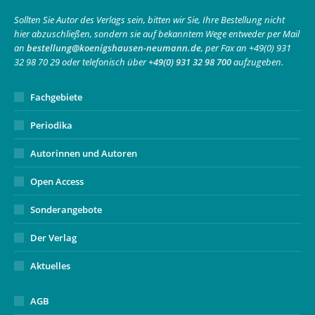
in
in
opens
Sollten Sie Autor des Verlags sein, bitten wir Sie, Ihre Bestellung nicht
hier abzuschließen, sondern sie auf bekanntem Wege entweder per Mail
new
new
in
an
bestellung@koenigshausen-neumann.de
, per Fax an +49(0) 931
window
window
new
32 98 70 29 oder telefonisch über
+49(0) 931 32 98 700
aufzugeben.
window
Fachgebiete
Periodika
Autorinnen und Autoren
Open Access
Sonderangebote
Der Verlag
Aktuelles
AGB