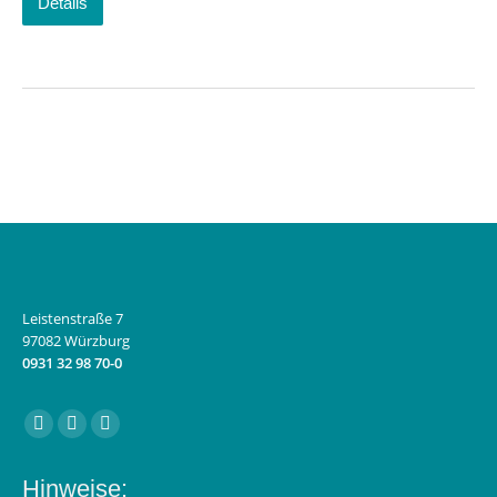
Details
Leistenstraße 7
97082 Würzburg
0931 32 98 70-0
Finden Sie uns auf:
Facebook
Instagram
E-
page
page
Mail
Hinweise:
opens
opens
page