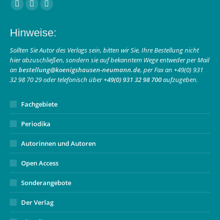
Finden Sie uns auf:
Facebook
Instagram
E-
page
page
Mail
Hinweise:
opens
opens
page
in
in
opens
Sollten Sie Autor des Verlags sein, bitten wir Sie, Ihre Bestellung nicht
hier abzuschließen, sondern sie auf bekanntem Wege entweder per Mail
new
new
in
an
bestellung@koenigshausen-neumann.de
, per Fax an +49(0) 931
window
window
new
32 98 70 29 oder telefonisch über
+49(0) 931 32 98 700
aufzugeben.
window
Fachgebiete
Periodika
Autorinnen und Autoren
Open Access
Sonderangebote
Der Verlag