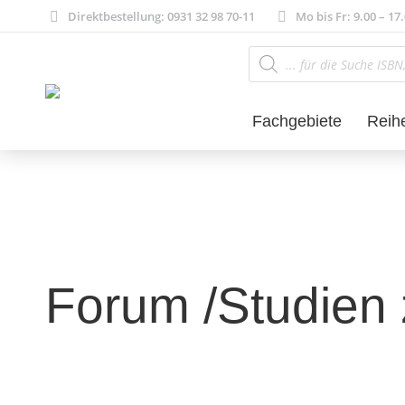
Direktbestellung: 0931 32 98 70-11
Mo bis Fr: 9.00 – 17
Products
search
Fachgebiete
Reih
Forum /Studien