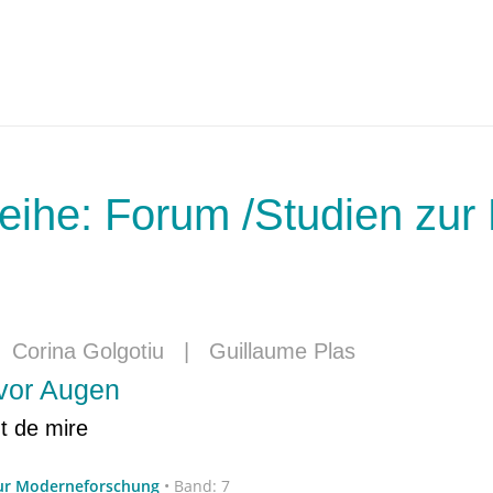
eihe: Forum /Studien zu
|
Corina Golgotiu
|
Guillaume Plas
 vor Augen
nt de mire
zur Moderneforschung
•
Band: 7