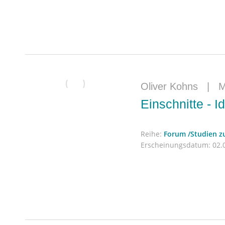
Oliver Kohns
|
M
Einschnitte - I
Reihe:
Forum /Studien 
Erscheinungsdatum:
02.0