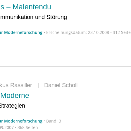
is – Malentendu
ommunikation und Störung
zur Moderneforschung
•
Erscheinungsdatum:
23.10.2008 • 312 Seit
us Rassiller
|
Daniel Scholl
 Moderne
trategien
zur Moderneforschung
•
Band: 3
9.2007 • 368 Seiten