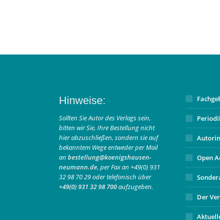
Hinweise:
Fachge
Sollten Sie Autor des Verlags sein,
Period
bitten wir Sie, Ihre Bestellung nicht
hier abzuschließen, sondern sie auf
Autori
bekanntem Wege entweder per Mail
an
bestellung@koenigshausen-
Open A
neumann.de
, per Fax an +49(0) 931
32 98 70 29 oder telefonisch über
Sonder
+49(0) 931 32 98 700
aufzugeben.
Der Ver
Aktuell