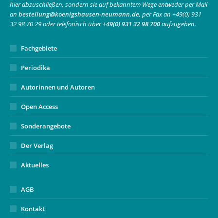
hier abzuschließen, sondern sie auf bekanntem Wege entweder per Mail
new
new
in
an
bestellung@koenigshausen-neumann.de
, per Fax an +49(0) 931
window
window
new
32 98 70 29 oder telefonisch über
+49(0) 931 32 98 700
aufzugeben.
window
Fachgebiete
Periodika
Autorinnen und Autoren
Open Access
Sonderangebote
Der Verlag
Aktuelles
AGB
Kontakt