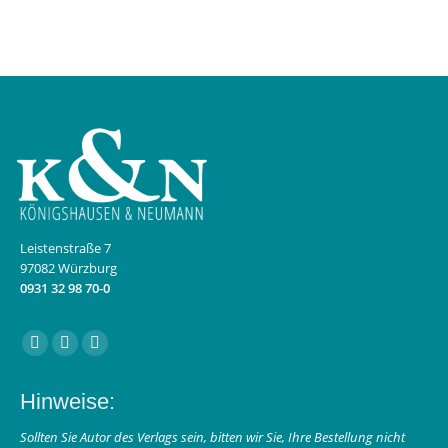
Leistenstraße 7
97082 Würzburg
0931 32 98 70-0
Finden Sie uns auf:
Facebook
Instagram
E-
page
page
Mail
Hinweise:
opens
opens
page
in
in
opens
Sollten Sie Autor des Verlags sein, bitten wir Sie, Ihre Bestellung nicht