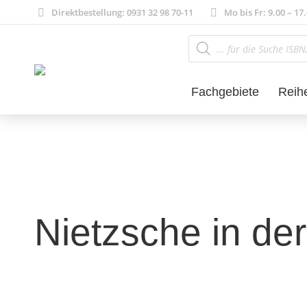
Direktbestellung: 0931 32 98 70-11
Mo bis Fr: 9.00 – 17
Products
search
Fachgebiete
Reih
Nietzsche in de