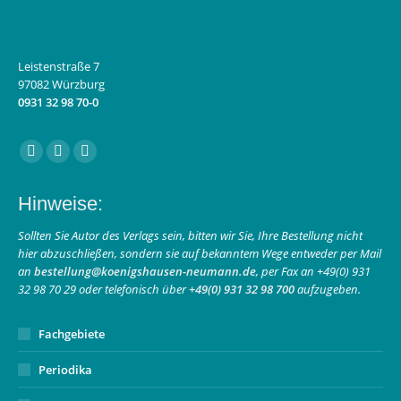
Leistenstraße 7
97082 Würzburg
0931 32 98 70-0
Finden Sie uns auf:
Facebook
Instagram
E-
page
page
Mail
Hinweise:
opens
opens
page
in
in
opens
Sollten Sie Autor des Verlags sein, bitten wir Sie, Ihre Bestellung nicht
hier abzuschließen, sondern sie auf bekanntem Wege entweder per Mail
new
new
in
an
bestellung@koenigshausen-neumann.de
, per Fax an +49(0) 931
window
window
new
32 98 70 29 oder telefonisch über
+49(0) 931 32 98 700
aufzugeben.
window
Fachgebiete
Periodika