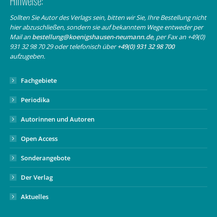
Hinweise:
opens
opens
page
in
in
opens
Sollten Sie Autor des Verlags sein, bitten wir Sie, Ihre Bestellung nicht
hier abzuschließen, sondern sie auf bekanntem Wege entweder per
new
new
in
Mail an
bestellung@koenigshausen-neumann.de
, per Fax an +49(0)
window
window
new
931 32 98 70 29 oder telefonisch über
+49(0) 931 32 98 700
window
aufzugeben.
Fachgebiete
Periodika
Autorinnen und Autoren
Open Access
Sonderangebote
Der Verlag
Aktuelles