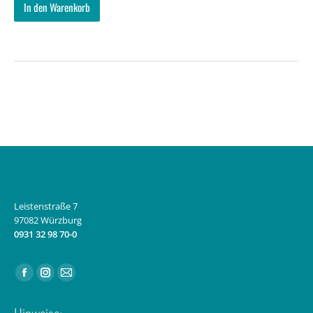
In den Warenkorb
Leistenstraße 7
97082 Würzburg
0931 32 98 70-0
Finden Sie uns auf:
Facebook
Instagram
E-
page
page
Mail