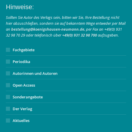
page
page
Mail
Hinweise:
opens
opens
page
in
in
opens
Sollten Sie Autor des Verlags sein, bitten wir Sie, Ihre Bestellung nicht
hier abzuschließen, sondern sie auf bekanntem Wege entweder per Mail
new
new
in
an
bestellung@koenigshausen-neumann.de
, per Fax an +49(0) 931
window
window
new
32 98 70 29 oder telefonisch über
+49(0) 931 32 98 700
aufzugeben.
window
Fachgebiete
Periodika
Autorinnen und Autoren
Open Access
Sonderangebote
Der Verlag
Aktuelles