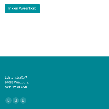
In den Warenkorb
Leistenstraße 7
97082 Würzburg
0931 32 98 70-0
Finden Sie uns auf:
Facebook
Instagram
E-