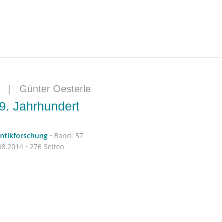
|
Günter Oesterle
19. Jahrhundert
antikforschung
•
Band: 57
8.2014 • 276 Seiten