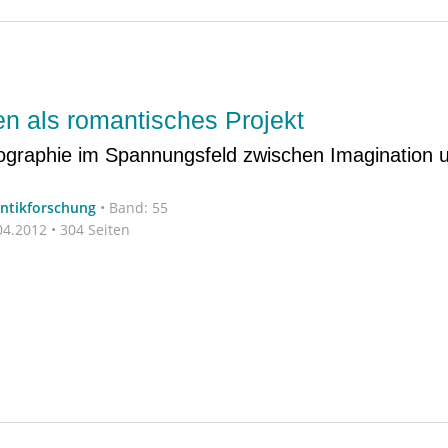
en als romantisches Projekt
graphie im Spannungsfeld zwischen Imagination 
antikforschung
•
Band: 55
4.2012 • 304 Seiten