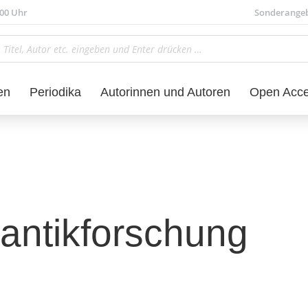
.00 Uhr
Sonderange
en
Periodika
Autorinnen und Autoren
Open Acc
mantikforschung