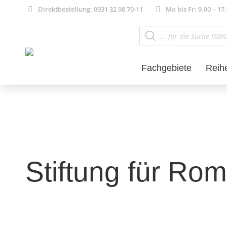
Direktbestellung: 0931 32 98 70-11
Mo bis Fr: 9.00 – 17
Products
search
Fachgebiete
Reih
Stiftung für Ro