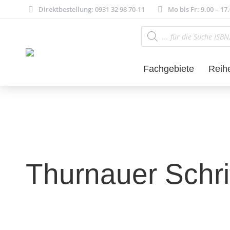
Direktbestellung: 0931 32 98 70-11
Mo bis Fr: 9.00 – 17
Products
search
Fachgebiete
Reih
Thurnauer Schri