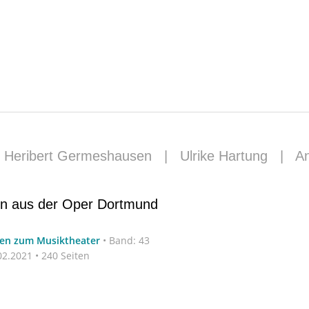
|
Heribert Germeshausen
|
Ulrike Hartung
|
A
on aus der Oper Dortmund
ten zum Musiktheater
•
Band: 43
2.2021 • 240 Seiten