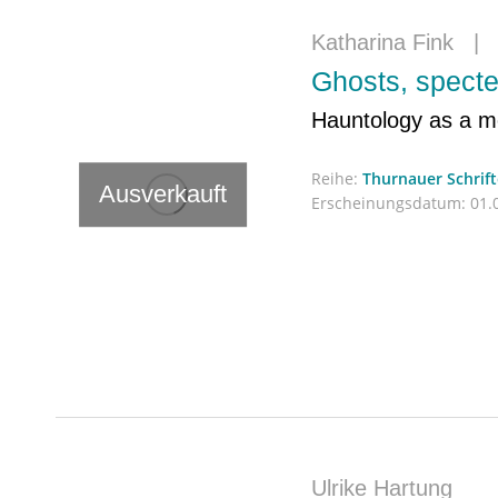
Katharina Fink
Ghosts, specte
Hauntology as a me
Reihe:
Thurnauer Schrif
Ausverkauft
Erscheinungsdatum:
01.
Ulrike Hartung