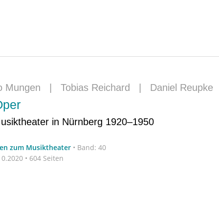
o Mungen
|
Tobias Reichard
|
Daniel Reupke
Oper
siktheater in Nürnberg 1920–1950
ten zum Musiktheater
•
Band: 40
0.2020 • 604 Seiten