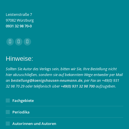
Leistenstraße 7
97082 Würzburg
0931 32 98 70-0
Finden Sie uns auf:
Facebook
Instagram
E-
page
page
Mail
Hinweise:
opens
opens
page
in
in
opens
Sollten Sie Autor des Verlags sein, bitten wir Sie, Ihre Bestellung nicht
hier abzuschließen, sondern sie auf bekanntem Wege entweder per Mail
new
new
in
an
bestellung@koenigshausen-neumann.de
, per Fax an +49(0) 931
window
window
new
32 98 70 29 oder telefonisch über
+49(0) 931 32 98 700
aufzugeben.
window
Fachgebiete
Periodika
Autorinnen und Autoren