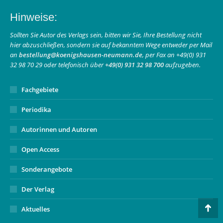
page
page
Mail
Hinweise:
opens
opens
page
in
in
opens
Sollten Sie Autor des Verlags sein, bitten wir Sie, Ihre Bestellung nicht
hier abzuschließen, sondern sie auf bekanntem Wege entweder per Mail
new
new
in
an
bestellung@koenigshausen-neumann.de
, per Fax an +49(0) 931
window
window
new
32 98 70 29 oder telefonisch über
+49(0) 931 32 98 700
aufzugeben.
window
Fachgebiete
Periodika
Autorinnen und Autoren
Open Access
Sonderangebote
Der Verlag
Aktuelles
Go