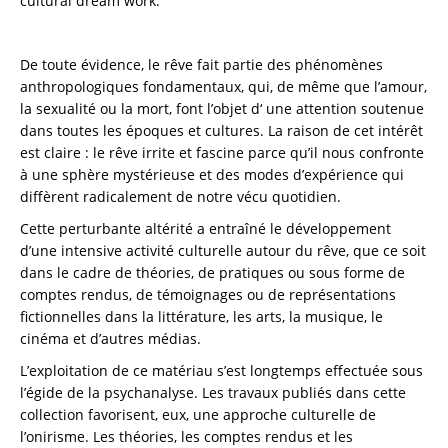
cultural dream work.
De toute évidence, le rêve fait partie des phénomènes
anthropologiques fondamentaux, qui, de même que l’amour,
la sexualité ou la mort, font l’objet d‘ une attention soutenue
dans toutes les époques et cultures. La raison de cet intérêt
est claire : le rêve irrite et fascine parce qu’il nous confronte
à une sphère mystérieuse et des modes d’expérience qui
diffèrent radicalement de notre vécu quotidien.
Cette perturbante altérité a entraîné le développement
d’une intensive activité culturelle autour du rêve, que ce soit
dans le cadre de théories, de pratiques ou sous forme de
comptes rendus, de témoignages ou de représentations
fictionnelles dans la littérature, les arts, la musique, le
cinéma et d’autres médias.
L’exploitation de ce matériau s’est longtemps effectuée sous
l’égide de la psychanalyse. Les travaux publiés dans cette
collection favorisent, eux, une approche culturelle de
l’onirisme. Les théories, les comptes rendus et les