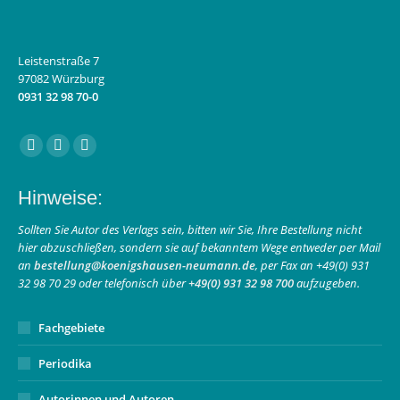
Leistenstraße 7
97082 Würzburg
0931 32 98 70-0
Finden Sie uns auf:
Facebook
Instagram
E-
page
page
Mail
Hinweise:
opens
opens
page
in
in
opens
Sollten Sie Autor des Verlags sein, bitten wir Sie, Ihre Bestellung nicht
hier abzuschließen, sondern sie auf bekanntem Wege entweder per Mail
new
new
in
an
bestellung@koenigshausen-neumann.de
, per Fax an +49(0) 931
window
window
new
32 98 70 29 oder telefonisch über
+49(0) 931 32 98 700
aufzugeben.
window
Fachgebiete
Periodika
Autorinnen und Autoren