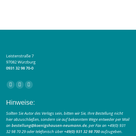
Leistenstraße 7
97082 Würzburg
0931 32 98 70-0
Finden Sie uns auf:
Facebook
Instagram
E-
page
page
Mail
Hinweise:
opens
opens
page
in
in
opens
Sollten Sie Autor des Verlags sein, bitten wir Sie, Ihre Bestellung nicht
hier abzuschließen, sondern sie auf bekanntem Wege entweder per Mail
new
new
in
an
bestellung@koenigshausen-neumann.de
, per Fax an +49(0) 931
window
window
new
32 98 70 29 oder telefonisch über
+49(0) 931 32 98 700
aufzugeben.
window