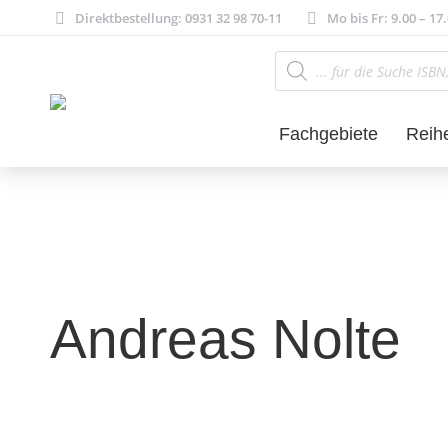
Direktbestellung: 0931 32 98 70-11
Mo bis Fr: 9.00 – 17
Products
search
Fachgebiete
Reih
Andreas Nolte