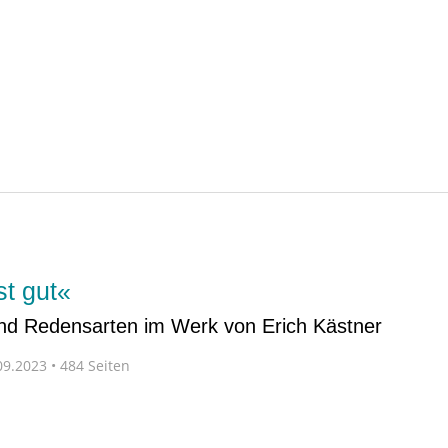
t gut«
und Redensarten im Werk von Erich Kästner
9.2023 • 484 Seiten