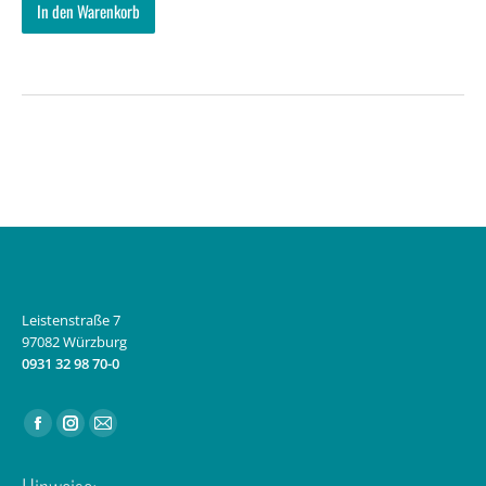
In den Warenkorb
Leistenstraße 7
97082 Würzburg
0931 32 98 70-0
Finden Sie uns auf:
Facebook
Instagram
E-
page
page
Mail