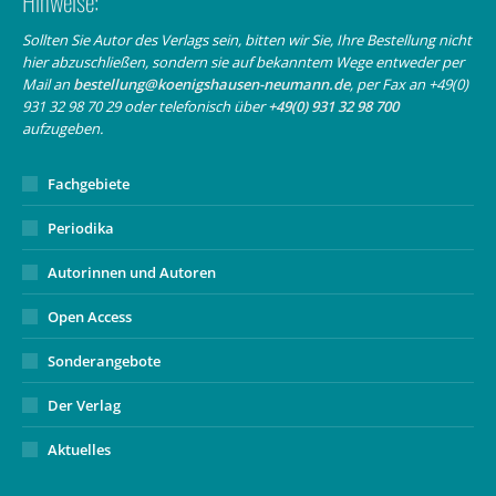
Hinweise:
opens
opens
page
in
in
opens
Sollten Sie Autor des Verlags sein, bitten wir Sie, Ihre Bestellung nicht
hier abzuschließen, sondern sie auf bekanntem Wege entweder per
new
new
in
Mail an
bestellung@koenigshausen-neumann.de
, per Fax an +49(0)
window
window
new
931 32 98 70 29 oder telefonisch über
+49(0) 931 32 98 700
window
aufzugeben.
Fachgebiete
Periodika
Autorinnen und Autoren
Open Access
Sonderangebote
Der Verlag
Aktuelles