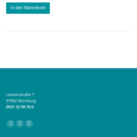
In den Warenkorb
Leistenstraße 7
97082 Würzburg
0931 32 98 70-0
Finden Sie uns auf:
Facebook
Instagram
E-
page
page
Mail