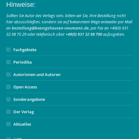
Hinweise:
opens
opens
page
in
in
opens
Sollten Sie Autor des Verlags sein, bitten wir Sie, Ihre Bestellung nicht
hier abzuschließen, sondern sie auf bekanntem Wege entweder per Mail
new
new
in
an
bestellung@koenigshausen-neumann.de
, per Fax an +49(0) 931
window
window
new
32 98 70 29 oder telefonisch über
+49(0) 931 32 98 700
aufzugeben.
window
Fachgebiete
Periodika
Autorinnen und Autoren
Open Access
Sonderangebote
Der Verlag
Aktuelles